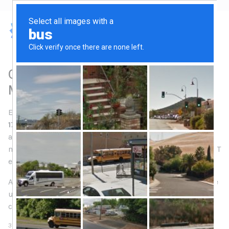
Corso tecnico manutentore cabine
MT/BT a norma CEI 78-17 a Brindisi
Eroghiamo e organizziamo (
secondo la norma CEI 78-
17:2015 ex CEI 0-15
) attività di formazione &
addestramento ai lavoratori che dovranno effettuare
manovre, manutenzioni ed operazioni nelle cabine MT-BT
e nelle utenze BT
.
Alla formazione PES-PAV-PEI è infatti possibile affiancare
un percorso di addestramento sul campo che
comprende:
31.OCT
LAST UPDATED: 04 DECEMBER 2018
HITS: 3258