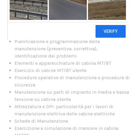
Sistemi elettrici di alimentazione TT, TN, TNC, TNS,
IT
Funzionamento della rete di alimentazione (rete a
neutro isolato, rete a neutro compensato)
la norma CEI 78-17
Pianificazione e programmazione della
manutenzione (preventiva, correttiva),
identificazione dei problemi
Elementi e apparecchiature di cabina MT/BT
Esercizio di cabine MT/BT utente
Procedure operative di manutenzione e procedure di
sicurezza
Manutenzione su parti di impianto in media e bassa
tensione su cabina utente
Attrezzatura e DPI: particolarità per i lavori di
manutenzione elettrica delle cabine elettriche
Schede di Manutenzione
Esercizione e simulazione di manovre in cabina